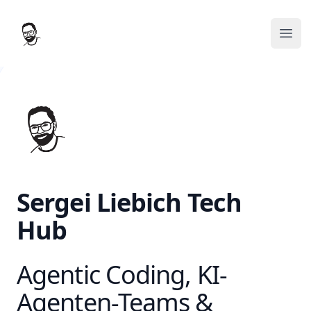
Sergeis Tech Hub
Haup
Sergei Liebich Tech
Hub
Agentic Coding, KI-
Agenten-Teams &