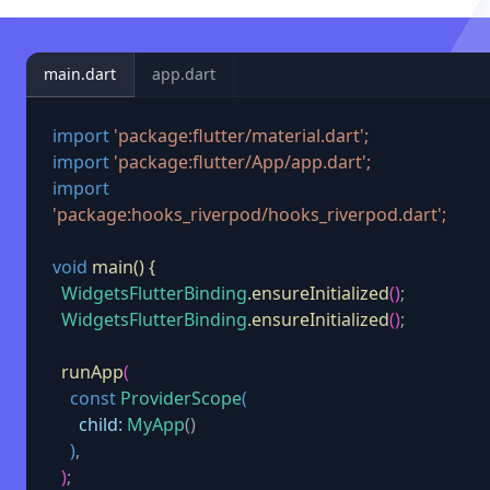
main.dart
app.dart
import
'package:flutter/material.dart';
import
'package:flutter/App/app.dart';
import
'package:hooks_riverpod/hooks_riverpod.dart';
void
main() {
WidgetsFlutterBinding
.ensureInitialized
()
;
WidgetsFlutterBinding
.ensureInitialized
()
;
runApp
(
const
ProviderScope
(
child:
MyApp
()
)
,
)
;